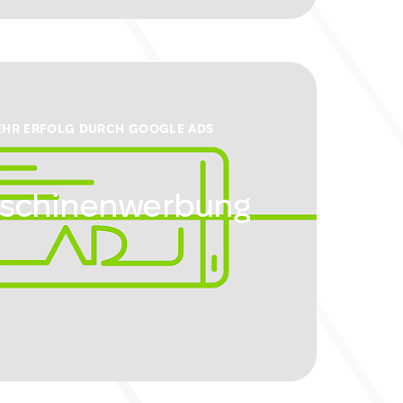
EHR ERFOLG DURCH GOOGLE ADS
schinenwerbung