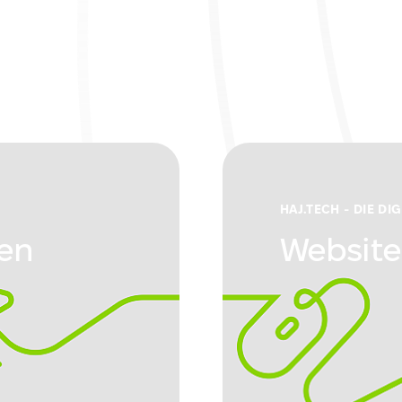
HAJ.TECH - DIE DI
en
Website