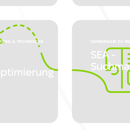
TUNG & TECHNISCHE
GEMEINSAM ZU M
SEA -
Suchma
ptimierung