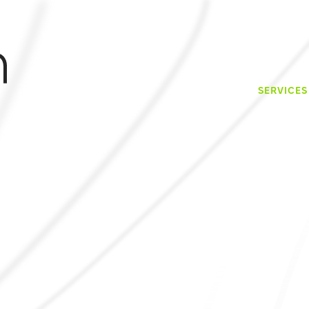
SERVICES
Web-Applikatione
Websites
KI-Integration
Strategieberatung
SEO
SEA
Web Analytics