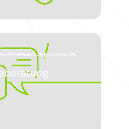
NG UND KONZEPTENTWICKLUNG FÜR
ieberatung