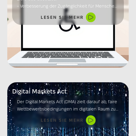
- Verbesserung der Zugänglichkeit für Menschen
mit Behinderungen
LESEN SIE MEHR
- Förderung der Teilhabe am gesellschaftlichen
Leben
- Schaffung von barrierefreien Infrastrukturen
Das Gesetz ist ein wichtiger Schritt in Richtung
einer inklusiven Gesellschaft.
Digital Markets Act
Der Digital Markets Act (DMA) zielt darauf ab, faire
Wettbewerbsbedingungen im digitalen Raum zu
schaffen. Er reguliert große Plattformen, um
LESEN SIE MEHR
Monopolstellungen zu verhindern und
Innovation zu fördern.