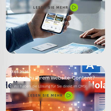
mehr nur Rankings, sondern Vertrauen, klare
LESEN SIE MEHR
Antworten und die passende Gast-Zielgruppe.
17.03.2026
Schnell zu Ihrem Website-Content?
Wir haben die Lösung für Sie direkt im CMS!
LESEN SIE MEHR