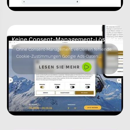
10.02.2026
Keine Consent-Management-Lösung?
Ohne Consent-Management verzerren fehlende
Cookie-Zustimmungen Google Ads-Daten:
ungenaue Conversions, falsche Attributionen
LESEN SIE MEHR
und eingeschränkte Remarketing-Chancen
erschweren effektives Kampagnenmanagement.