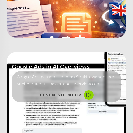
03.03.2026
Google Ads in AI Overviews
Google Ads passen sich dem Strukturwandel der
Suche durch KI-basierte AI Overviews an –
Automatisierung, intent-zentrierte Strategie und
LESEN SIE MEHR
Datenqualität werden zur neuen
Wettbewerbsbasis.