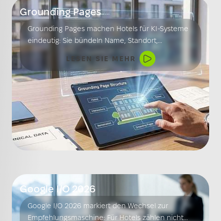
BLOG
Web Analytics
Grounding Pages
E-Commerce
Grounding Pages machen Hotels für KI-Systeme
eindeutig: Sie bündeln Name, Standort,
Leistungen und Abgrenzungen an einem Ort –
LESEN SIE MEHR
als sachliche Referenz für Sichtbarkeit und
korrekte Einordnung.
Google
I/O 2026
Google I/O 2026 markiert den Wechsel zur
Empfehlungsmaschine: Für Hotels zählen nicht