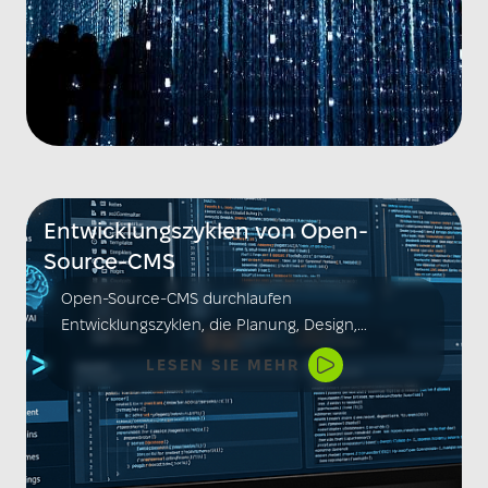
Entwicklungszyklen von Open-
Source-CMS
Open-Source-CMS durchlaufen
Entwicklungszyklen, die Planung, Design,
Implementierung, Testen und Wartung umfassen.
LESEN SIE MEHR
Community-Feedback und regelmäßige Updates
fördern Innovation und Sicherheit, während
Benutzeranforderungen kontinuierlich
berücksichtigt werden.