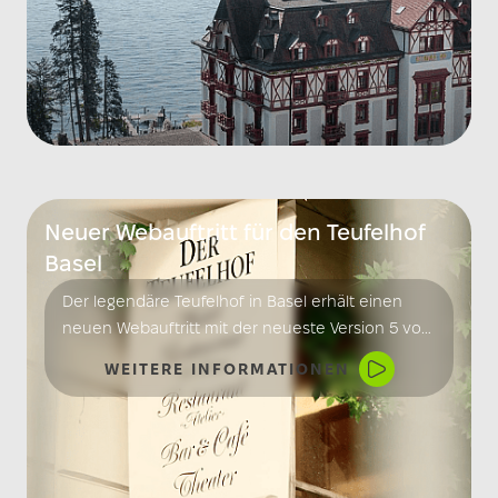
Neuer Webauftritt für den Teufelhof
Basel
Der legendäre Teufelhof in Basel erhält einen
neuen Webauftritt mit der neueste Version 5 von
SilverStripe.
WEITERE INFORMATIONEN