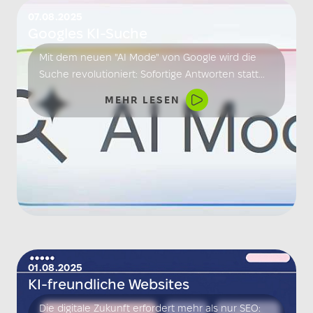
07.08.2025
Googles KI-Suche
Mit dem neuen "AI Mode" von Google wird die
Suche revolutioniert: Sofortige Antworten statt
Klicks. Unternehmen müssen jetzt mit
MEHR LESEN
einzigartigem Content und emotionalem
Storytelling glänzen.
01.08.2025
KI-freundliche Websites
Die digitale Zukunft erfordert mehr als nur SEO: