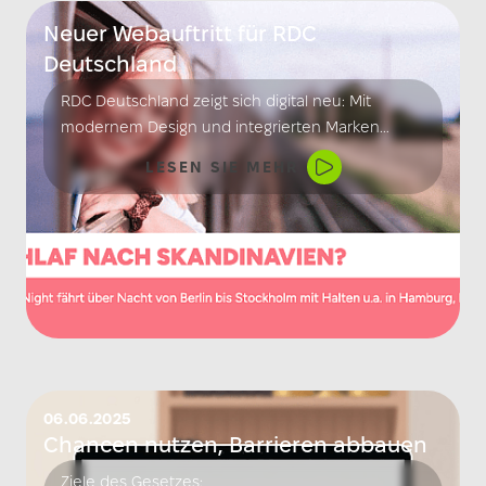
Neuer Webauftritt für RDC
Deutschland
RDC Deutschland zeigt sich digital neu: Mit
modernem Design und integrierten Marken
überzeugt die Website als zukunftsfähige
LESEN SIE MEHR
Plattform für Kunden, Partner und Bewerber.
06.06.2025
Chancen nutzen,
Barrieren abbauen
Ziele des Gesetzes: